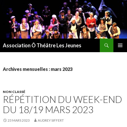
Recherche
Association Ô Théâtre Les Jeunes
ALLER
MENU
AU
PRINCI
CONTENU
Archives mensuelles : mars 2023
NON CLASSÉ
RÉPÉTITION DU WEEK-END
DU 18/19 MARS 2023
23 MARS 2023
AUDREY SIFFERT