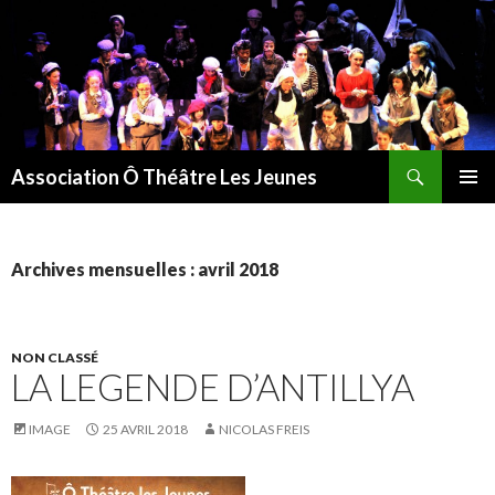
Recherche
Association Ô Théâtre Les Jeunes
ALLER
MENU
AU
PRINCI
CONTENU
Archives mensuelles : avril 2018
NON CLASSÉ
LA LEGENDE D’ANTILLYA
IMAGE
25 AVRIL 2018
NICOLAS FREIS