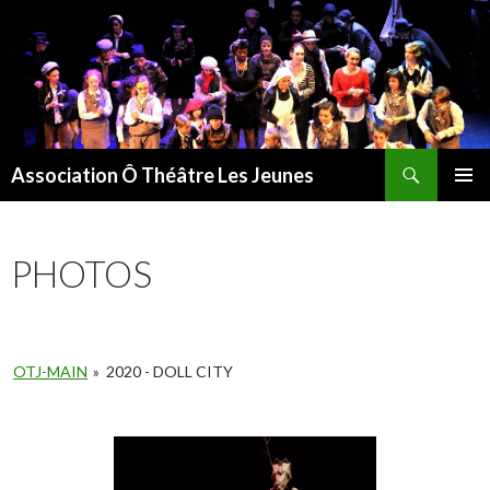
Recherche
Association Ô Théâtre Les Jeunes
ALLER
MENU
AU
PRINCI
CONTENU
PHOTOS
OTJ-MAIN
»
2020 - DOLL CITY