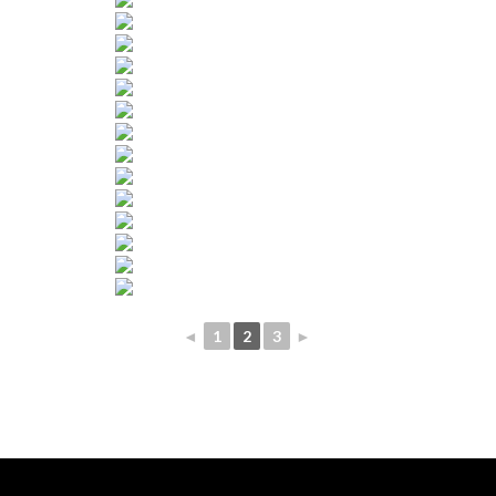
◄
1
2
3
►